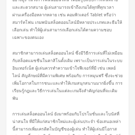
และสะดวกสบาย ผู้เล่นสามารถเข้าถึงเกมได้ทุกที่ทุกเวลา
ผ่านเครื่องมือหลากหลาย เช่น คอมพิวเตอร์ Tablet หรือว่า
สมาร์ทโฟน เกมพนันสล็อตออนไลน์มีหลายประเภทและธีมให้
เลือกเล่น ทำให้ผู้เล่นสามารถเลือกเล่นได้ตามความชอบ
เฉพาะของตนเอง
สมาชิกสามารถเล่นสล็อตออนไลน์ ซึ่งมีวิธีการเล่นที่ไม่เหมือน
กับสล็อตแมชชีนในคาสิโนดั้งเดิม เพราะเป็นการเล่นในระบบ
อินเทอร์เน็ต ผู้เล่นควรทำความเข้าใจฟีเจอร์ที่มี เช่น เพลย์
ไลน์ สัญลักษณ์ที่มีความพิเศษ พร้อมกับ การหมุนฟรี ซึ่งจะช่วย
เพิ่มโอกาสในการชนะและทำให้เกมสนุกสนานมากยิ่งขึ้น การ
เรียนรู้กฎและวิธีการเล่นในแต่ละเกมจึงสำคัญก่อนที่จะเดิม
พัน
การเล่นสล็อตออนไลน์ ยังมาพร้อมกับโปรโมชั่นและโบนัสที่
น่าสนใจ ที่มีให้แก่สมาชิกใหม่และผู้เล่นประจำ ข้อเสนอเหล่า
นี้สามารถเพิ่มเครดิตในบัญชีของผู้เล่น ทำให้ผู้เล่นมีโอกาส