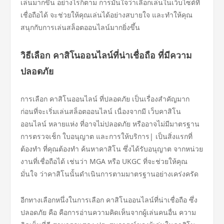
เล่นมากขึ้น อย่างไรก็ตาม การมั่นใจว่าเลือกเล่นในเว็บไซต์ที่
เชื่อถือได้ จะช่วยให้คุณเล่นได้อย่างสบายใจ และทำให้คุณ
สนุกกับการเล่นสล็อตออนไลน์มากยิ่งขึ้น
วิธีเลือก คาสิโนออนไลน์ที่น่าเชื่อถือ ที่มีความ
ปลอดภัย
การเลือก คาสิโนออนไลน์ ที่ปลอดภัย เป็นเรื่องสำคัญมาก
ก่อนที่จะเริ่มเล่นสล็อตออนไลน์ เนื่องจากมี เว็บคาสิโน
ออนไลน์ หลายแห่ง ที่อาจไม่ปลอดภัย หรืออาจไม่มีมาตรฐาน
การตรวจเช็ก ใบอนุญาต และการให้บริการ| เป็นสิ่งแรกที่
ต้องทำ ที่คุณต้องทำ ค้นหาคาสิโน ซึ่งได้รับอนุญาต จากหน่วย
งานที่เชื่อถือได้ เช่นว่า MGA หรือ UKGC ที่จะช่วยให้คุณ
มั่นใจ ว่าคาสิโนนั้นดำเนินการตามมาตรฐานอย่างเคร่งครัด
อีกทางเลือกหนึ่งในการเลือก คาสิโนออนไลน์ที่น่าเชื่อถือ ซึ่ง
ปลอดภัย คือ คือการอ่านความคิดเห็นจากผู้เล่นคนอื่น ความ